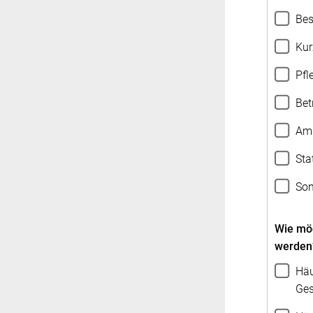
Bes
Kur
Pfl
Bet
Amb
Sta
Son
Wie möc
werden
Häu
Ges