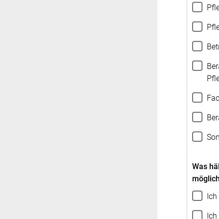
Pfl
Pfl
Bet
Ber
Pfl
Fac
Ber
Son
Was häl
möglic
Ich
Ich