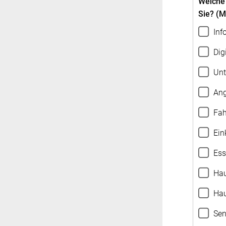
Welche
Sie? (
Inf
Dig
Unt
Ang
Fah
Ein
Ess
Hau
Hau
Sen