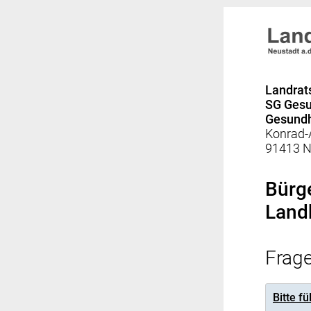
Landrat
SG Gesu
Gesundh
Konrad-
91413 N
Bürg
Land
Frag
Bitte f