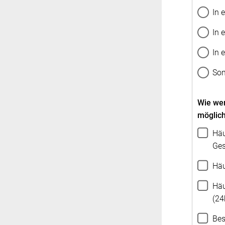
In 
In 
In 
Son
Wie wer
möglic
Häu
Ges
Häu
Häu
(24
Bes