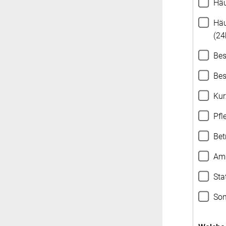
Häu
Häu
(24
Bes
Bes
Kur
Pfl
Bet
Amb
Sta
Son