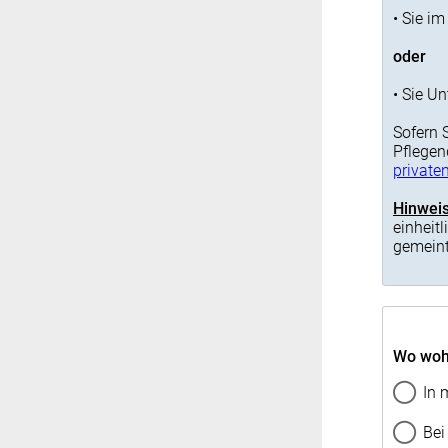
• Sie i
oder
• Sie U
Sofern 
Pflegend
private
Hinweis
einheit
gemein
Wo wohn
In 
Bei