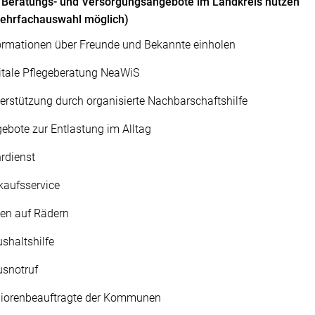
 Beratungs- und Versorgungsangebote im Landkreis nutzen
Mehrfachauswahl möglich)
ormationen über Freunde und Bekannte einholen
itale Pflegeberatung NeaWiS
erstützung durch organisierte Nachbarschaftshilfe
ebote zur Entlastung im Alltag
rdienst
kaufsservice
en auf Rädern
shaltshilfe
snotruf
iorenbeauftragte der Kommunen